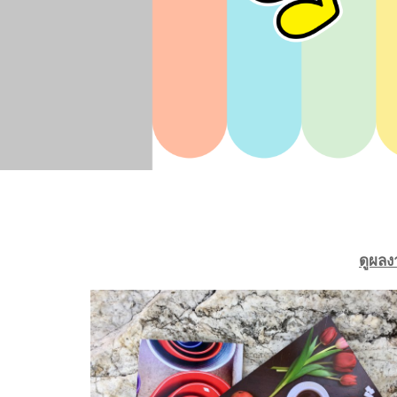
ดูผลง