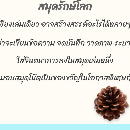
สมุดรักษ์โลก
พียงเล่มเดียว อาจสร้างสรรค์อะไรได้หลาย
่ว่าจะเขียนข้อความ จดบันทึก วาดภาพ ระบา
ใส่จินตนาการลงในสมุดเล่มหนึ่ง
มมอบสมุดโน๊ตเป็นของขวัญในโอกาสพิเศษก