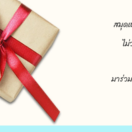
สมุดเ
ไม
มาร่ว