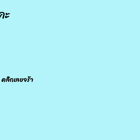
คะ
คลิกเลยจร้า