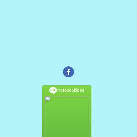
notebookidea