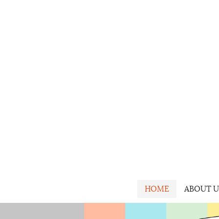
เข้าสู่ระบบ
สมัครสมาชิก
HOME
ABOUT U