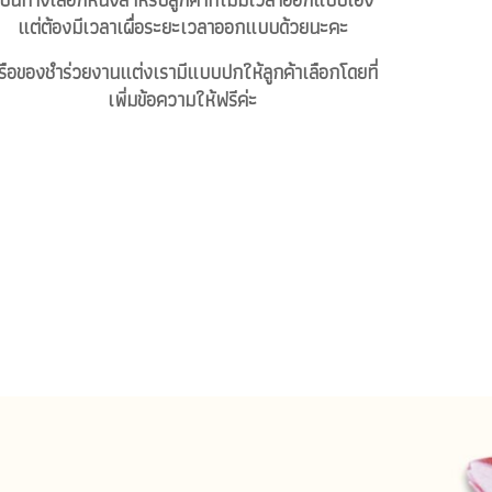
แต่ต้องมีเวลาเผื่อระยะเวลาออกแบบด้วยนะคะ
รือของชำร่วยงานแต่งเรามีแบบปกให้ลูกค้าเลือกโดยที่
เพิ่มข้อความให้ฟรีค่ะ