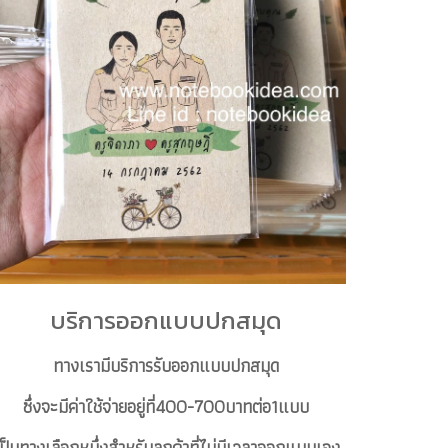
บริการออกแบบปกสมุด
ทางเรามีบริการรับออกแบบปกสมุด
ซึ่งจะมีค่าใช้จ่ายอยู่ที่400-700บาทต่อ1แบบ
ป็นทางเลือกหนึ่งสำหรับลูกค้าที่ไม่มีเวลาออกแบบเอง