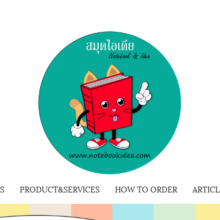
S
PRODUCT&SERVICES
HOW TO ORDER
ARTICL