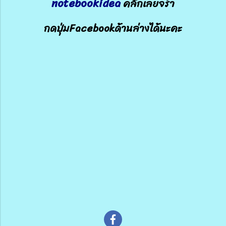
notebookidea
คลิกเลยจร้า
กดปุ่มFacebookด้านล่างได้นะคะ