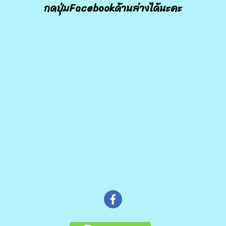
กดปุ่มFacebookด้านล่างได้นะคะ