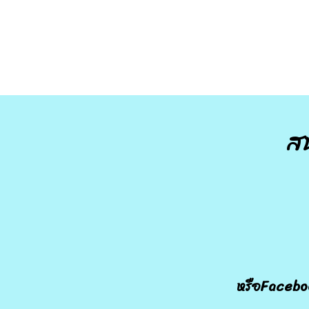
ส
หรือFacebo